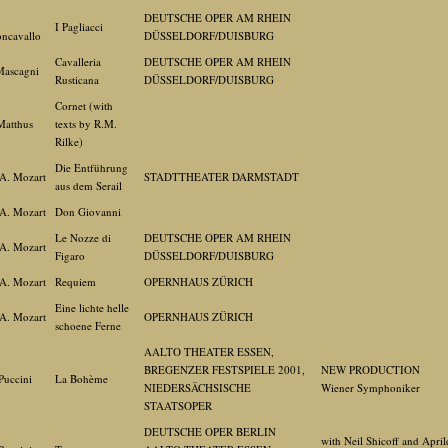
DEUTSCHE OPER AM RHEIN
I Pagliacci
ncavallo
DÜSSELDORF/DUISBURG
Cavalleria
DEUTSCHE OPER AM RHEIN
Mascagni
Rusticana
DÜSSELDORF/DUISBURG
Cornet (with
Matthus
texts by R.M.
Rilke)
Die Entführung
A. Mozart
STADTTHEATER DARMSTADT
aus dem Serail
A. Mozart
Don Giovanni
Le Nozze di
DEUTSCHE OPER AM RHEIN
A. Mozart
Figaro
DÜSSELDORF/DUISBURG
A. Mozart
Requiem
OPERNHAUS ZÜRICH
Eine lichte helle
A. Mozart
OPERNHAUS ZÜRICH
schoene Ferne
AALTO THEATER ESSEN,
BREGENZER FESTSPIELE 2001,
NEW PRODUCTION
Puccini
La Bohème
NIEDERSÄCHSISCHE
Wiener Symphoniker
STAATSOPER
DEUTSCHE OPER BERLIN
with Neil Shicoff and April