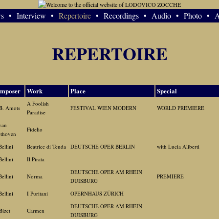
s
•
Interview
•
Repertoire
•
Recordings
•
Audio
•
Photo
•
A
REPERTOIRE
mposer
Work
Place
Special
A Foolish
B. Amots
FESTIVAL WIEN MODERN
WORLD PREMIERE
Paradise
van
Fidelio
ethoven
Bellini
Beatrice di Tenda
DEUTSCHE OPER BERLIN
with Lucia Aliberti
Bellini
Il Pirata
DEUTSCHE OPER AM RHEIN
Bellini
Norma
PREMIERE
DUISBURG
Bellini
I Puritani
OPERNHAUS ZÜRICH
DEUTSCHE OPER AM RHEIN
Bizet
Carmen
DUISBURG