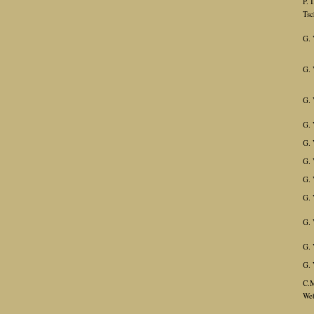
P. I
Tsc
G. 
G. 
G. 
G. 
G. 
G. 
G. 
G. 
G. 
G. 
G. 
C.
We