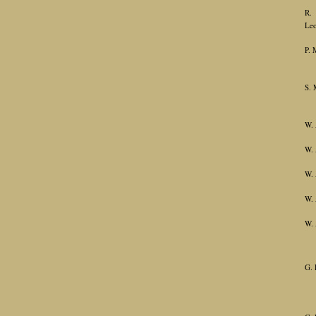
R.
Leo
P. 
S. 
W. 
W. 
W. 
W. 
W. 
G. 