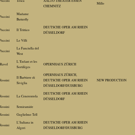
Puccini
Tosca
AALTO THEATER ESSEN
Millo
CHEMNITZ
Madame
Puccini
Butterfly
DEUTSCHE OPER AM RHEIN
Puccini
Il Trittico
DÜSSELDORF
Puccini
Le Villi
La Fanciulla del
Puccini
West
L´Enfant et les
Ravel
OPERNHAUS ZÜRICH
Sortilèges
OPERNHAUS ZÜRICH,
Il Barbiere di
Rossini
DEUTSCHE OPER AM RHEIN
NEW PRODUCTION
Siviglia
DÜSSELDORF/DUISBURG
DEUTSCHE OPER AM RHEIN
Rossini
La Cenerentola
DÜSSELDORF
Rossini
Semiramide
Rossini
Guglielmo Tell
L’Italiana in
DEUTSCHE OPER AM RHEIN
Rossini
Algeri
DÜSSELDORF/DUISBURG