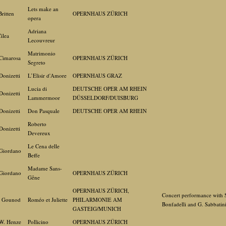
Lets make an
Britten
OPERNHAUS ZÜRICH
opera
Adriana
Cilea
Lecouvreur
Matrimonio
Cimarosa
OPERNHAUS ZÜRICH
Segreto
Donizetti
L’Elisir d'Amore
OPERNHAUS GRAZ
Lucia di
DEUTSCHE OPER AM RHEIN
Donizetti
Lammermoor
DÜSSELDORF/DUISBURG
Donizetti
Don Pasquale
DEUTSCHE OPER AM RHEIN
Roberto
Donizetti
Devereux
Le Cena delle
Giordano
Beffe
Madame Sans-
Giordano
OPERNHAUS ZÜRICH
Gêne
OPERNHAUS ZÜRICH,
Concert performance with 
. Gounod
Roméo et Juliette
PHILARMONIE AM
Bonfadelli and G. Sabbatin
GASTEIG/MUNICH
W. Henze
Pollicino
OPERNHAUS ZÜRICH