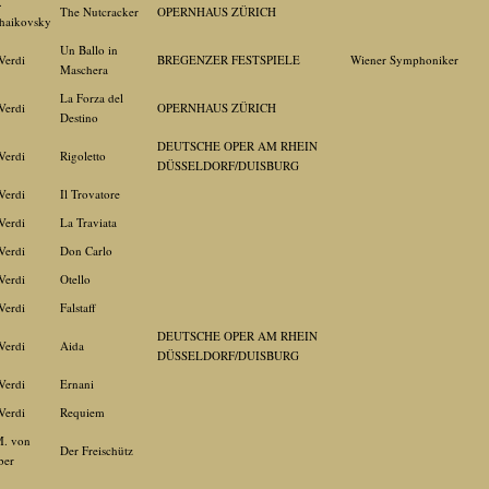
.
The Nutcracker
OPERNHAUS ZÜRICH
haikovsky
Un Ballo in
Verdi
BREGENZER FESTSPIELE
Wiener Symphoniker
Maschera
La Forza del
Verdi
OPERNHAUS ZÜRICH
Destino
DEUTSCHE OPER AM RHEIN
Verdi
Rigoletto
DÜSSELDORF/DUISBURG
Verdi
Il Trovatore
Verdi
La Traviata
Verdi
Don Carlo
Verdi
Otello
Verdi
Falstaff
DEUTSCHE OPER AM RHEIN
Verdi
Aida
DÜSSELDORF/DUISBURG
Verdi
Ernani
Verdi
Requiem
M. von
Der Freischütz
ber