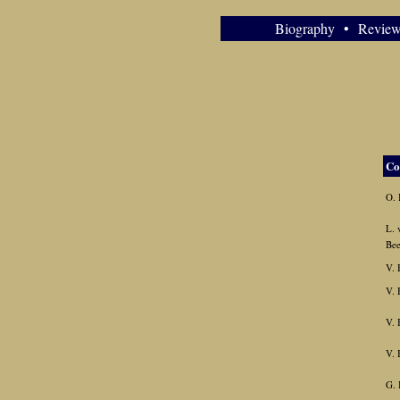
Biography
•
Review
Co
O. 
L. 
Be
V. 
V. 
V. 
V. 
G. 