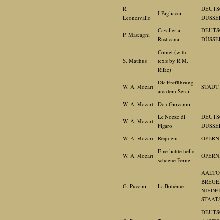
R.
DEUTS
I Pagliacci
Leoncavallo
DÜSSE
Cavalleria
DEUTS
P. Mascagni
Rusticana
DÜSSE
Cornet (with
S. Matthus
texts by R.M.
Rilke)
Die Entführung
W. A. Mozart
STADT
aus dem Serail
W. A. Mozart
Don Giovanni
Le Nozze di
DEUTS
W. A. Mozart
Figaro
DÜSSE
W. A. Mozart
Requiem
OPERN
Eine lichte helle
W. A. Mozart
OPERN
schoene Ferne
AALTO
BREGEN
G. Puccini
La Bohème
NIEDE
STAAT
DEUTS