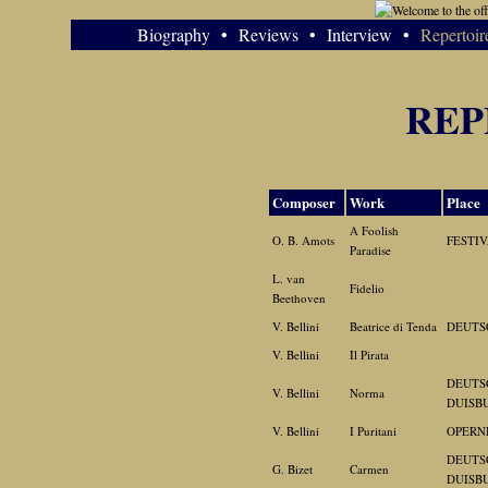
Biography
•
Reviews
•
Interview
•
Repertoir
REP
Composer
Work
Place
A Foolish
O. B. Amots
FESTI
Paradise
L. van
Fidelio
Beethoven
V. Bellini
Beatrice di Tenda
DEUTS
V. Bellini
Il Pirata
DEUTS
V. Bellini
Norma
DUISB
V. Bellini
I Puritani
OPERN
DEUTS
G. Bizet
Carmen
DUISB