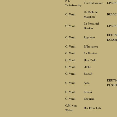
P. I.
The Nutcracker
OPERN
Tschaikovsky
Un Ballo in
G. Verdi
BREGE
Maschera
La Forza del
G. Verdi
OPERN
Destino
DEUTS
G. Verdi
Rigoletto
DÜSSE
G. Verdi
Il Trovatore
G. Verdi
La Traviata
G. Verdi
Don Carlo
G. Verdi
Otello
G. Verdi
Falstaff
DEUTS
G. Verdi
Aida
DÜSSE
G. Verdi
Ernani
G. Verdi
Requiem
C.M. von
Der Freischütz
Weber