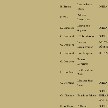
Lets make an
B. Britten
OPERN
opera
Adriana
F. Cilea
Lecouvreur
Matrimonio
D. Cimarosa
OPERN
Segreto
G. Donizetti
L’Elisir d'Amore
OPERN
Lucia di
DEUTS
G. Donizetti
Lammermoor
DÜSSE
G. Donizetti
Don Pasquale
DEUTS
Roberto
G. Donizetti
Devereux
Le Cena delle
U. Giordano
Beffe
Madame Sans-
U. Giordano
OPERN
Gêne
OPERN
Ch. Gounod
Roméo et Juliette
PHILA
GASTE
H. W. Henze
Pollicino
OPERN