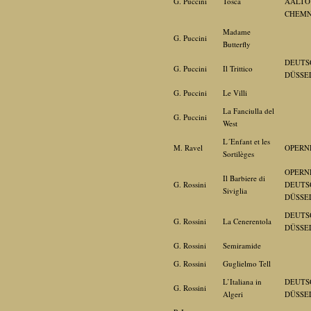
G. Puccini
Tosca
AALTO
CHEMN
Madame
G. Puccini
Butterfly
DEUTS
G. Puccini
Il Trittico
DÜSSE
G. Puccini
Le Villi
La Fanciulla del
G. Puccini
West
L´Enfant et les
M. Ravel
OPERN
Sortilèges
OPERN
Il Barbiere di
G. Rossini
DEUTS
Siviglia
DÜSSE
DEUTS
G. Rossini
La Cenerentola
DÜSSE
G. Rossini
Semiramide
G. Rossini
Guglielmo Tell
L’Italiana in
DEUTS
G. Rossini
Algeri
DÜSSE